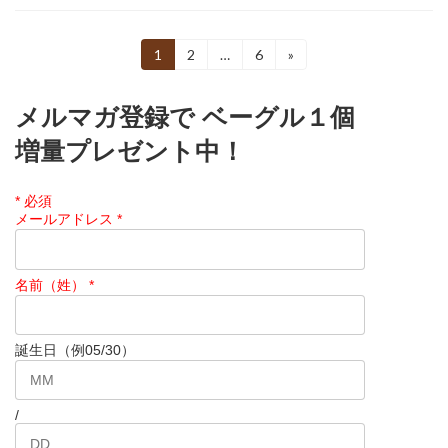
投
1
2
…
6
»
固
固
固
定
定
定
稿
ペ
ペ
ペ
メルマガ登録で ベーグル１個
ー
ー
ー
の
ジ
ジ
ジ
増量プレゼント中！
ペ
ー
*
必須
ジ
メールアドレス
*
送
名前（姓）
*
り
誕生日（例05/30）
/