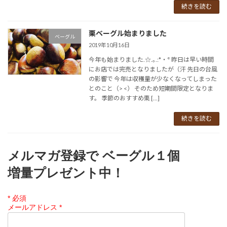
続きを読む
栗ベーグル始まりました
ベーグル
2019年10月16日
今年も始まりました.☆.｡.:*・° 昨日は早い時間
にお店では完売となりましたが（汗 先日の台風
の影響で 今年は収穫量が少なくなってしまった
とのこと（> <） そのため短期間限定となりま
す。 季節のおすすめ栗 […]
続きを読む
メルマガ登録で ベーグル１個
増量プレゼント中！
*
必須
メールアドレス
*