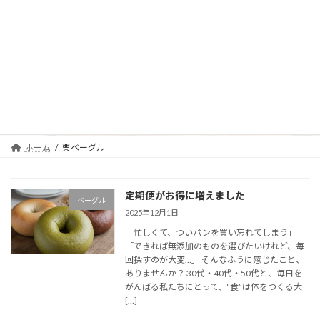
コ
ナ
ン
ビ
テ
ゲ
ン
ー
ツ
シ
へ
ョ
栗ベーグル
ス
ン
キ
に
ッ
移
プ
動
ホーム
栗ベーグル
定期便がお得に増えました
ベーグル
2025年12月1日
「忙しくて、ついパンを買い忘れてしまう」
「できれば無添加のものを選びたいけれど、毎
回探すのが大変…」 そんなふうに感じたこと、
ありませんか？ 30代・40代・50代と、毎日を
がんばる私たちにとって、“食”は体をつくる大
[…]