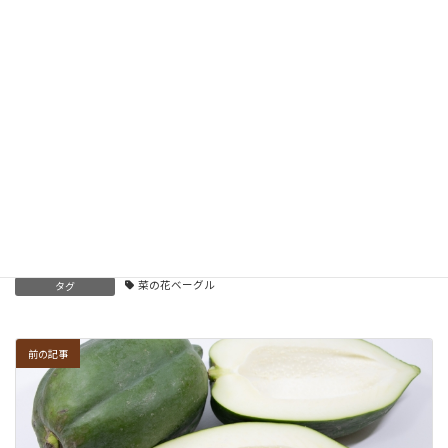
当店の商品の中で『一番自信のあるセット』です♪
定期便はこちらから
Facebook
X
Bluesky
Hatena
LINE
Copy
ベーグル
、
ベーグル素材
カテゴリー
菜の花ベーグル
タグ
前の記事