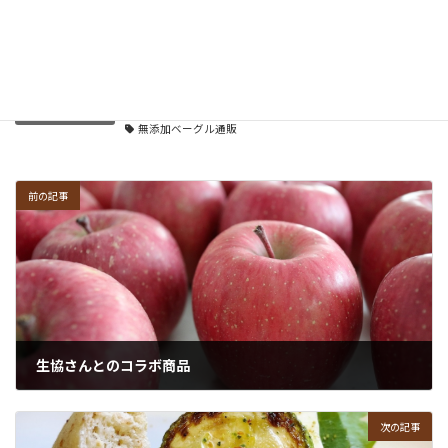
2021年12月8日
ベーグル
、
ベーグル素材
カテゴリー
ベーグル取り寄せ
ベーグル通販
ヘルシーベーグル
タグ
無添加ベーグル通販
前の記事
生協さんとのコラボ商品
2021年12月8日
次の記事