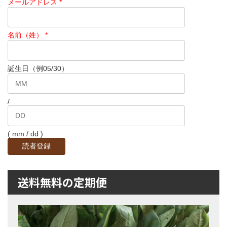
ジ
メールアドレス
*
送
名前（姓）
*
り
誕生日（例05/30）
/
( mm / dd )
送料無料の定期便