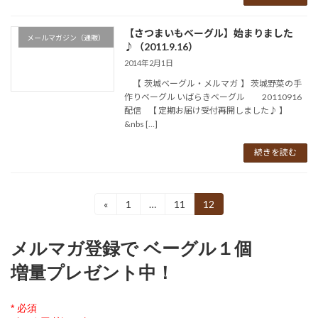
【さつまいもベーグル】始まりました
メールマガジン（通販）
♪（2011.9.16）
2014年2月1日
【 茨城ベーグル・メルマガ 】 茨城野菜の手
作りベーグル いばらきベーグル 20110916
配信 【 定期お届け受付再開しました♪ 】
&nbs […]
続きを読む
投
«
1
…
11
12
固
固
固
定
定
定
稿
ペ
ペ
ペ
メルマガ登録で ベーグル１個
ー
ー
ー
の
ジ
ジ
ジ
増量プレゼント中！
ペ
ー
*
必須