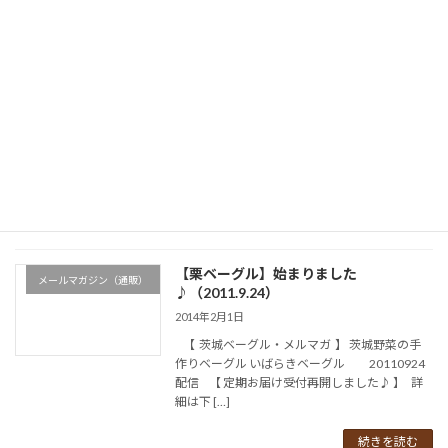
コ
ナ
ン
ビ
テ
ゲ
ン
ー
ツ
シ
へ
ョ
2014年2月
ス
ン
キ
に
ッ
移
プ
動
ホーム
2014年2月
【栗ベーグル】始まりました
メールマガジン（通販）
♪（2011.9.24）
2014年2月1日
【 茨城ベーグル・メルマガ 】 茨城野菜の手
作りベーグル いばらきベーグル 20110924
配信 【 定期お届け受付再開しました♪ 】 詳
細は下 […]
続きを読む