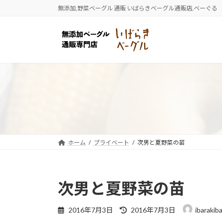
コ
ナ
無添加,野菜ベーグル 通販 いばらきベーグル通販店,ベーぐる
ン
ビ
テ
ゲ
ン
ー
ツ
シ
へ
ョ
ス
ン
キ
に
ッ
移
プ
動
ホーム
プライベート
次男と夏野菜の苗
次男と夏野菜の苗
最
2016年7月3日
2016年7月3日
ibarakib
終