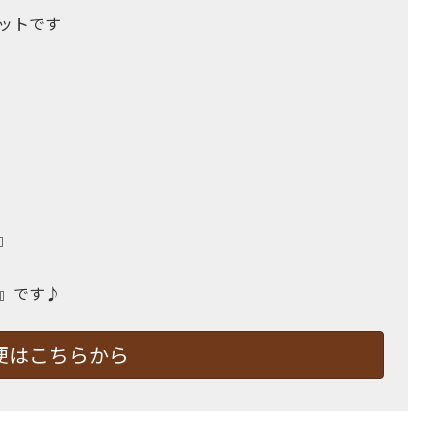
ットです
』
』です♪
便はこちらから