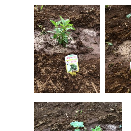
更
新
日
時
: