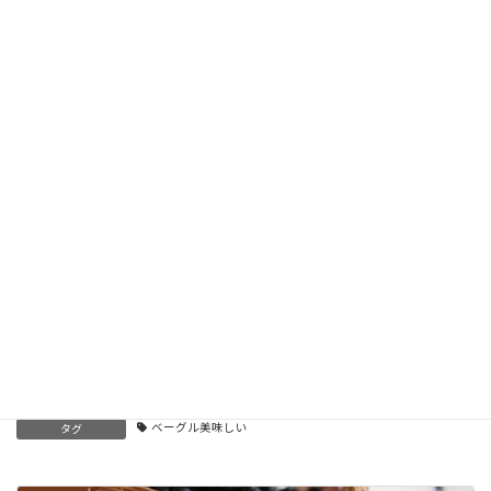
2026年5月23日
トマトベーグル始まりました
2026年4月30日
青パパイヤベーグル開発中！茨城の畑から届く“酵素野菜”の無
添加ベーグル
2026年3月9日
いちごベーグル始まりました
2026年2月17日
お客様の声
カテゴリー
ベーグル美味しい
タグ